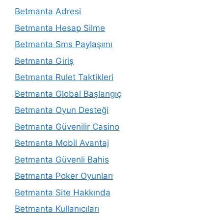
Betmanta Adresi
Betmanta Hesap Silme
Betmanta Sms Paylaşımı
Betmanta Giriş
Betmanta Rulet Taktikleri
Betmanta Global Başlangıç
Betmanta Oyun Desteği
Betmanta Güvenilir Casino
Betmanta Mobil Avantaj
Betmanta Güvenli Bahis
Betmanta Poker Oyunları
Betmanta Site Hakkında
Betmanta Kullanıcıları