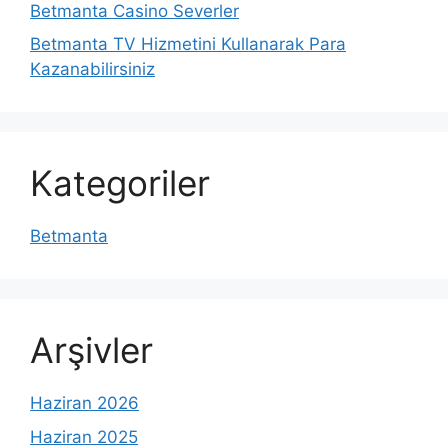
Betmanta Casino Severler
Betmanta TV Hizmetini Kullanarak Para
Kazanabilirsiniz
Kategoriler
Betmanta
Arşivler
Haziran 2026
Haziran 2025