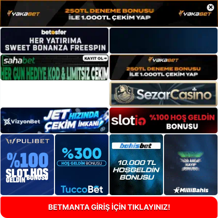
×
BETMANTA GİRİŞ İÇİN TIKLAYINIZ!