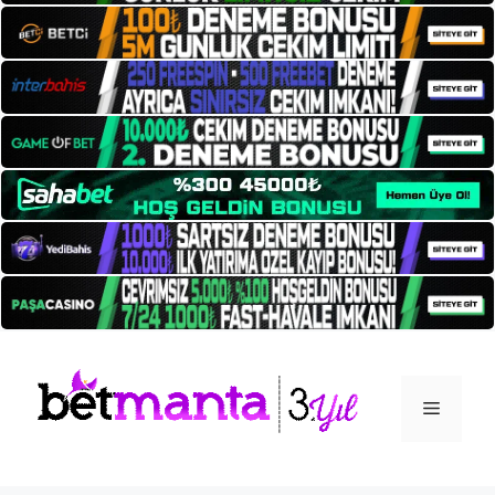
İçeriğe
atla
Menü