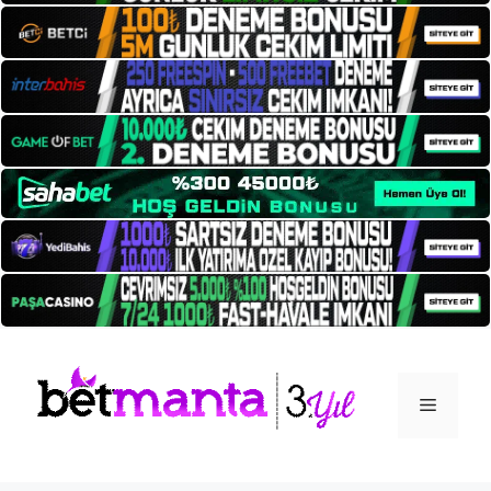
İçeriğe
atla
Menü