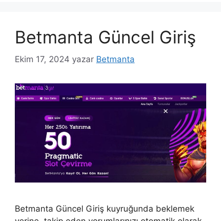
Betmanta Güncel Giriş
Ekim 17, 2024
yazar
Betmanta
Betmanta Güncel Giriş kuyruğunda beklemek
yerine, takip eden yorumlarınızı otomatik olarak