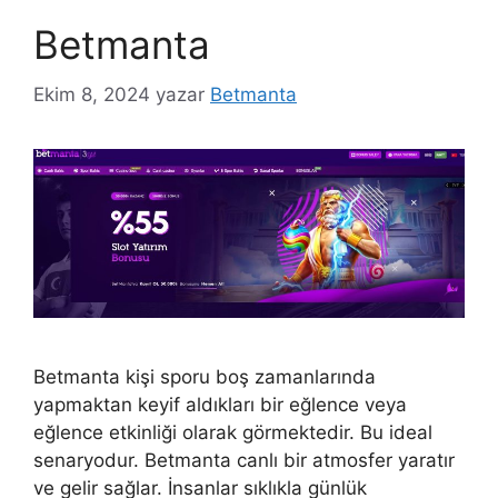
Betmanta
Ekim 8, 2024
yazar
Betmanta
Betmanta kişi sporu boş zamanlarında
yapmaktan keyif aldıkları bir eğlence veya
eğlence etkinliği olarak görmektedir. Bu ideal
senaryodur. Betmanta canlı bir atmosfer yaratır
ve gelir sağlar. İnsanlar sıklıkla günlük