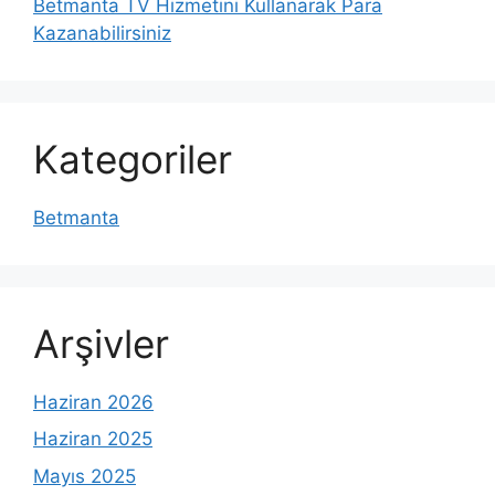
Betmanta TV Hizmetini Kullanarak Para
Kazanabilirsiniz
Kategoriler
Betmanta
Arşivler
Haziran 2026
Haziran 2025
Mayıs 2025