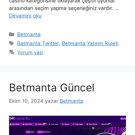
casino kategorisine tıklayarak çeşitli oyunlar
arasından seçim yapma seçeneğiniz vardır. …
Devamını oku
Kategoriler
Betmanta
Etiketler
Betmanta Twitter
,
Betmanta Yatırım Ruleti
Yorum yap
Betmanta Güncel
Ekim 10, 2024
yazar
Betmanta