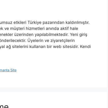
msuz etkileri Türkiye pazarından kaldırılmıştır.
cek ve müşteri hizmetleri anında aktif hale
çenekler üzerinden yapılabilmektedir. Yeni giriş
erilecektir. Üyelerin ve ziyaretçilerin
l ağ sitelerini kullanan bir web sitesidir. Kendi
manta Site
me