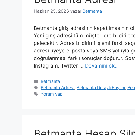
Haziran 25, 2026
yazar
Betmanta
Betmanta giriş adresinin kapatılmasının olu
Yeni giriş adresi tüm müşterilere bildirile
gelecektir. Adres bildirimi işlemi farklı se
adresi üyeye e-posta veya SMS yoluyla gönd
doğrulanması farklı sonuçlar doğurur. Sosya
Instagram, Twitter …
Devamını oku
Kategoriler
Betmanta
Etiketler
Betmanta Adresi
,
Betmanta Detaylı Erişimi
,
Bet
Yorum yap
Betmanta Hesap Sil