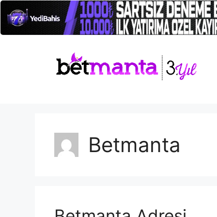
İçeriğe
atla
Betmanta
Betmanta Adresi