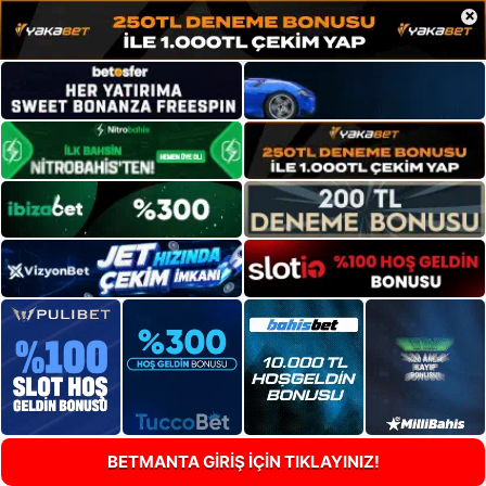
×
BETMANTA GİRİŞ İÇİN TIKLAYINIZ!