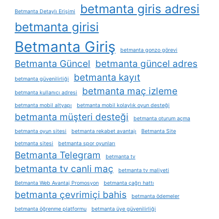
betmanta giris adresi
Betmanta Detaylı Erişimi
betmanta girisi
Betmanta Giriş
betmanta gonzo görevi
Betmanta Güncel
betmanta güncel adres
betmanta kayıt
betmanta güvenilirliği
betmanta maç izleme
betmanta kullanıcı adresi
betmanta mobil altyapı
betmanta mobil kolaylık oyun desteği
betmanta müşteri desteği
betmanta oturum açma
betmanta oyun sitesi
betmanta rekabet avantajı
Betmanta Site
betmanta sitesi
betmanta spor oyunları
Betmanta Telegram
betmanta tv
betmanta tv canli maç
betmanta tv maliyeti
Betmanta Web Avantaj Promosyon
betmanta çağrı hattı
betmanta çevrimiçi bahis
betmanta ödemeler
betmanta öğrenme platformu
betmanta üye güvenilirliği