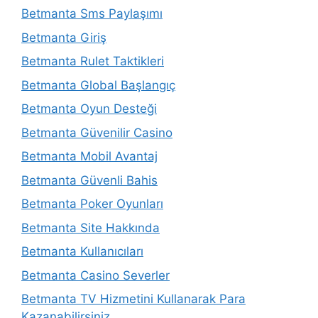
Betmanta Sms Paylaşımı
Betmanta Giriş
Betmanta Rulet Taktikleri
Betmanta Global Başlangıç
Betmanta Oyun Desteği
Betmanta Güvenilir Casino
Betmanta Mobil Avantaj
Betmanta Güvenli Bahis
Betmanta Poker Oyunları
Betmanta Site Hakkında
Betmanta Kullanıcıları
Betmanta Casino Severler
Betmanta TV Hizmetini Kullanarak Para
Kazanabilirsiniz