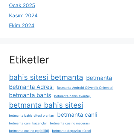
Ocak 2025
Kasım 2024
Ekim 2024
Etiketler
bahis sitesi betmanta
Betmanta
Betmanta Adresi
Betmanta Android Güvenlik Önlemleri
betmanta bahis
betmanta bahis avantajı
betmanta bahis sitesi
betmanta canli
betmanta bahis sitesi oranları
betmanta canlı kazançlar
betmanta casino macerası
betmanta casino çeşitliliği
betmanta depozito süreci