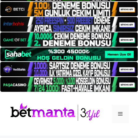
İçeriğe
atla
Menü