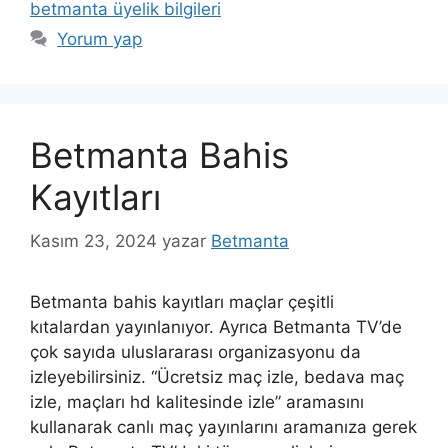
betmanta üyelik bilgileri
Yorum yap
Betmanta Bahis
Kayıtları
Kasım 23, 2024
yazar
Betmanta
Betmanta bahis kayıtları maçlar çeşitli
kıtalardan yayınlanıyor. Ayrıca Betmanta TV’de
çok sayıda uluslararası organizasyonu da
izleyebilirsiniz. “Ücretsiz maç izle, bedava maç
izle, maçları hd kalitesinde izle” aramasını
kullanarak canlı maç yayınlarını aramanıza gerek