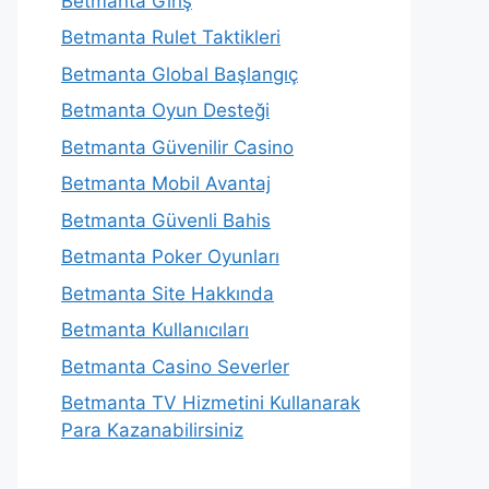
Betmanta Giriş
Betmanta Rulet Taktikleri
Betmanta Global Başlangıç
Betmanta Oyun Desteği
Betmanta Güvenilir Casino
Betmanta Mobil Avantaj
Betmanta Güvenli Bahis
Betmanta Poker Oyunları
Betmanta Site Hakkında
Betmanta Kullanıcıları
Betmanta Casino Severler
Betmanta TV Hizmetini Kullanarak
Para Kazanabilirsiniz