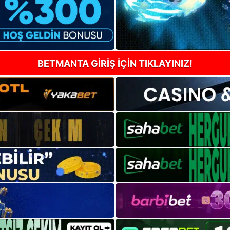
BETMANTA GİRİŞ İÇİN TIKLAYINIZ!