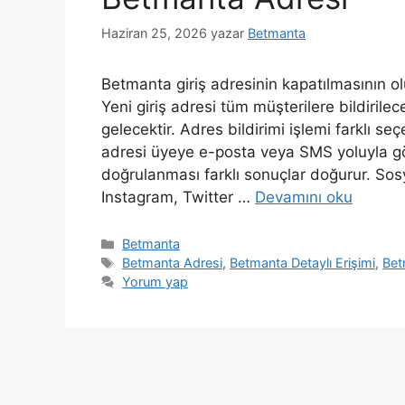
Haziran 25, 2026
yazar
Betmanta
Betmanta giriş adresinin kapatılmasının olu
Yeni giriş adresi tüm müşterilere bildirile
gelecektir. Adres bildirimi işlemi farklı se
adresi üyeye e-posta veya SMS yoluyla gönd
doğrulanması farklı sonuçlar doğurur. Sosya
Instagram, Twitter …
Devamını oku
Kategoriler
Betmanta
Etiketler
Betmanta Adresi
,
Betmanta Detaylı Erişimi
,
Bet
Yorum yap