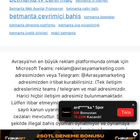
betmanta tv maliyeti
Betmanta Web Avantaj Promosyon
betmanta çağrı hattı
betmanta çevrimiçi bahis
betmanta ödemeler
betmanta öğrenme platformu
betmanta üye güvenilirliği
betmanta üyelik bilgileri
mobil betmanta
Avrasya'nın en büyük reklam platformunda olmak için
Microsoft Teams:
reklam@avrasyamarketing.com
adresimizden veya Telegram: @Avrasyamarketing
adresimizden irtibat kurabilirsiniz. (Tek iletişim
adreslerimiz teams / telegram ve mail adresimizdir.
Harici hiçbir iletişim adresimiz bulunmamaktadır.
Lütfen itibar etmeyiniz.) Türkiye yasalarına göre 7258
sayılı kanun uyarınca yasa dışı bahis oynamanın
cezaları mevcuttur. Şu an bulunduğunuz site hiç bir
şekilde illegal bahis oyunları oynatmıyor ve oynamaya
aracı olmuyordur.
saraycasino
|
onlybet
|
casinoelit
|
×
betboss
|
romabet
|
tahtbet
|
betkey
|
casivera