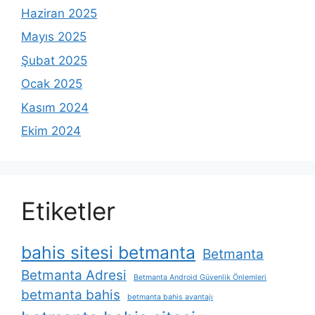
Haziran 2025
Mayıs 2025
Şubat 2025
Ocak 2025
Kasım 2024
Ekim 2024
Etiketler
bahis sitesi betmanta
Betmanta
Betmanta Adresi
Betmanta Android Güvenlik Önlemleri
betmanta bahis
betmanta bahis avantajı