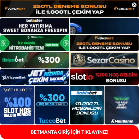
×
BETMANTA GİRİŞ İÇİN TIKLAYINIZ!