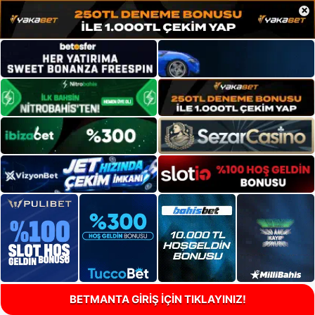
×
BETMANTA GİRİŞ İÇİN TIKLAYINIZ!