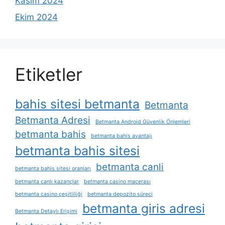
Kasım 2024
Ekim 2024
Etiketler
bahis sitesi betmanta
Betmanta
Betmanta Adresi
Betmanta Android Güvenlik Önlemleri
betmanta bahis
betmanta bahis avantajı
betmanta bahis sitesi
betmanta canli
betmanta bahis sitesi oranları
betmanta canlı kazançlar
betmanta casino macerası
betmanta casino çeşitliliği
betmanta depozito süreci
betmanta giris adresi
Betmanta Detaylı Erişimi