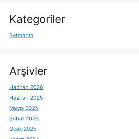
Kategoriler
Betmanta
Arşivler
Haziran 2026
Haziran 2025
Mayıs 2025
Şubat 2025
Ocak 2025