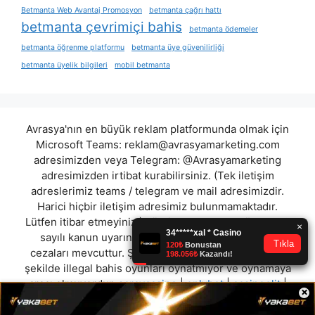
Betmanta Web Avantaj Promosyon
betmanta çağrı hattı
betmanta çevrimiçi bahis
betmanta ödemeler
betmanta öğrenme platformu
betmanta üye güvenilirliği
betmanta üyelik bilgileri
mobil betmanta
Avrasya'nın en büyük reklam platformunda olmak için
Microsoft Teams:
reklam@avrasyamarketing.com
adresimizden veya Telegram: @Avrasyamarketing
adresimizden irtibat kurabilirsiniz. (Tek iletişim
adreslerimiz teams / telegram ve mail adresimizdir.
Harici hiçbir iletişim adresimiz bulunmamaktadır.
Lütfen itibar etmeyiniz.) Türkiye yasalarına göre 7258
sayılı kanun uyarınca yasa dışı bahis oynamanın
cezaları mevcuttur. Şu an bulunduğunuz site hiç bir
şekilde illegal bahis oyunları oynatmıyor ve oynamaya
aracı olmuyordur.
saraycasino
|
onlybet
|
casinoelit
|
×
betboss
|
romabet
|
tahtbet
|
betkey
|
casivera