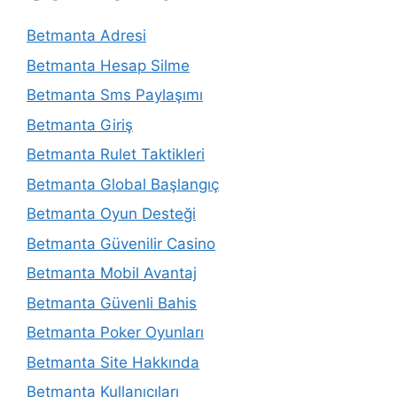
Betmanta Adresi
Betmanta Hesap Silme
Betmanta Sms Paylaşımı
Betmanta Giriş
Betmanta Rulet Taktikleri
Betmanta Global Başlangıç
Betmanta Oyun Desteği
Betmanta Güvenilir Casino
Betmanta Mobil Avantaj
Betmanta Güvenli Bahis
Betmanta Poker Oyunları
Betmanta Site Hakkında
Betmanta Kullanıcıları