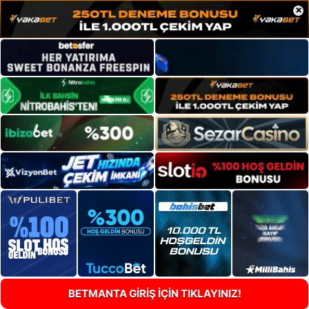
×
BETMANTA GİRİŞ İÇİN TIKLAYINIZ!