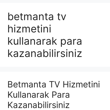
betmanta tv
hizmetini
kullanarak para
kazanabilirsiniz
Betmanta TV Hizmetini
Kullanarak Para
Kazanabilirsiniz