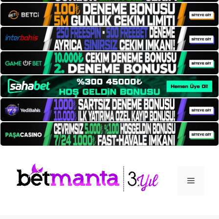
İçeriğe
atla
Menü