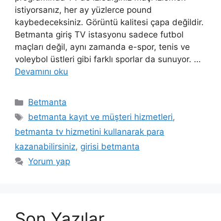
istiyorsanız, her ay yüzlerce pound
kaybedeceksiniz. Görüntü kalitesi çapa değildir.
Betmanta giriş TV istasyonu sadece futbol
maçları değil, aynı zamanda e-spor, tenis ve
voleybol üstleri gibi farklı sporlar da sunuyor. …
Devamını oku
Kategoriler
Betmanta
Etiketler
betmanta kayıt ve müşteri hizmetleri
,
betmanta tv hizmetini kullanarak para
kazanabilirsiniz
,
girisi betmanta
Yorum yap
Son Yazılar