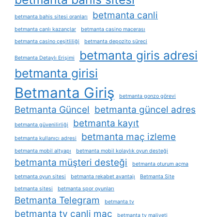
betmanta canli
betmanta bahis sitesi oranları
betmanta canlı kazançlar
betmanta casino macerası
betmanta casino çeşitliliği
betmanta depozito süreci
betmanta giris adresi
Betmanta Detaylı Erişimi
betmanta girisi
Betmanta Giriş
betmanta gonzo görevi
Betmanta Güncel
betmanta güncel adres
betmanta kayıt
betmanta güvenilirliği
betmanta maç izleme
betmanta kullanıcı adresi
betmanta mobil altyapı
betmanta mobil kolaylık oyun desteği
betmanta müşteri desteği
betmanta oturum açma
betmanta oyun sitesi
betmanta rekabet avantajı
Betmanta Site
betmanta sitesi
betmanta spor oyunları
Betmanta Telegram
betmanta tv
betmanta tv canli maç
betmanta tv maliyeti