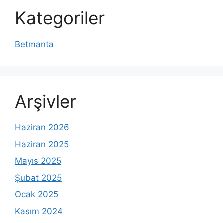
Kategoriler
Betmanta
Arşivler
Haziran 2026
Haziran 2025
Mayıs 2025
Şubat 2025
Ocak 2025
Kasım 2024