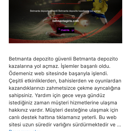
Betmanta depozito güvenli Betmanta depozito
kazalarına yol açmaz. İşlemler başarılı oldu.
Ödemeniz web sitesinde başarıyla işlendi.
Çeşitli etkinliklerden, bahislerden ve oyunlardan
kazandıklarınızı zahmetsizce çekme ayrıcalığına
sahipsiniz. Yardım için gece veya gündüz
istediğiniz zaman müşteri hizmetlerine ulaşma
hakkınız vardır. Müşteri desteğine ulaşmak için
canlı destek hattına tıklamanız yeterli. Bu web
sitesi uzun süredir varlığını sürdürmektedir ve …