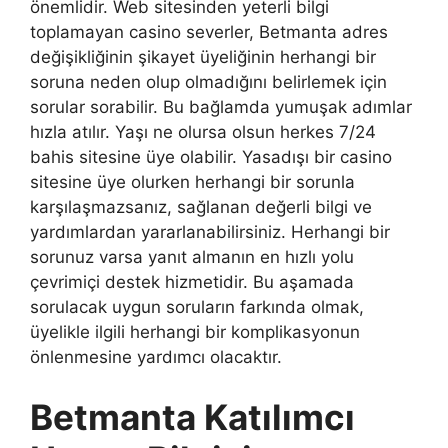
önemlidir. Web sitesinden yeterli bilgi
toplamayan casino severler, Betmanta adres
değişikliğinin şikayet üyeliğinin herhangi bir
soruna neden olup olmadığını belirlemek için
sorular sorabilir. Bu bağlamda yumuşak adımlar
hızla atılır. Yaşı ne olursa olsun herkes 7/24
bahis sitesine üye olabilir. Yasadışı bir casino
sitesine üye olurken herhangi bir sorunla
karşılaşmazsanız, sağlanan değerli bilgi ve
yardımlardan yararlanabilirsiniz. Herhangi bir
sorunuz varsa yanıt almanın en hızlı yolu
çevrimiçi destek hizmetidir. Bu aşamada
sorulacak uygun soruların farkında olmak,
üyelikle ilgili herhangi bir komplikasyonun
önlenmesine yardımcı olacaktır.
Betmanta Katılımcı