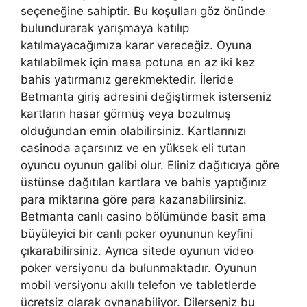
seçeneğine sahiptir. Bu koşulları göz önünde
bulundurarak yarışmaya katılıp
katılmayacağımıza karar vereceğiz. Oyuna
katılabilmek için masa potuna en az iki kez
bahis yatırmanız gerekmektedir. İleride
Betmanta giriş adresini değiştirmek isterseniz
kartların hasar görmüş veya bozulmuş
olduğundan emin olabilirsiniz. Kartlarınızı
casinoda açarsınız ve en yüksek eli tutan
oyuncu oyunun galibi olur. Eliniz dağıtıcıya göre
üstünse dağıtılan kartlara ve bahis yaptığınız
para miktarına göre para kazanabilirsiniz.
Betmanta canlı casino bölümünde basit ama
büyüleyici bir canlı poker oyununun keyfini
çıkarabilirsiniz. Ayrıca sitede oyunun video
poker versiyonu da bulunmaktadır. Oyunun
mobil versiyonu akıllı telefon ve tabletlerde
ücretsiz olarak oynanabiliyor. Dilerseniz bu