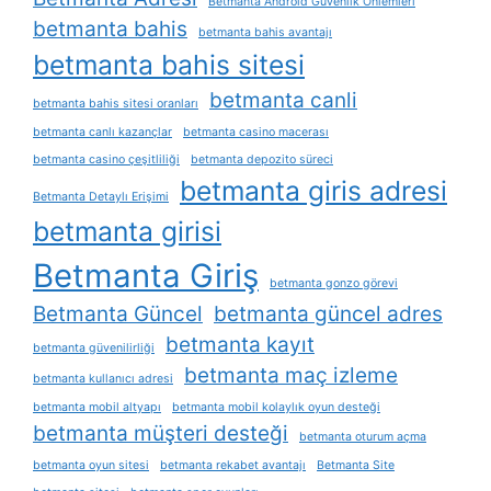
Betmanta Android Güvenlik Önlemleri
betmanta bahis
betmanta bahis avantajı
betmanta bahis sitesi
betmanta canli
betmanta bahis sitesi oranları
betmanta canlı kazançlar
betmanta casino macerası
betmanta casino çeşitliliği
betmanta depozito süreci
betmanta giris adresi
Betmanta Detaylı Erişimi
betmanta girisi
Betmanta Giriş
betmanta gonzo görevi
Betmanta Güncel
betmanta güncel adres
betmanta kayıt
betmanta güvenilirliği
betmanta maç izleme
betmanta kullanıcı adresi
betmanta mobil altyapı
betmanta mobil kolaylık oyun desteği
betmanta müşteri desteği
betmanta oturum açma
betmanta oyun sitesi
betmanta rekabet avantajı
Betmanta Site