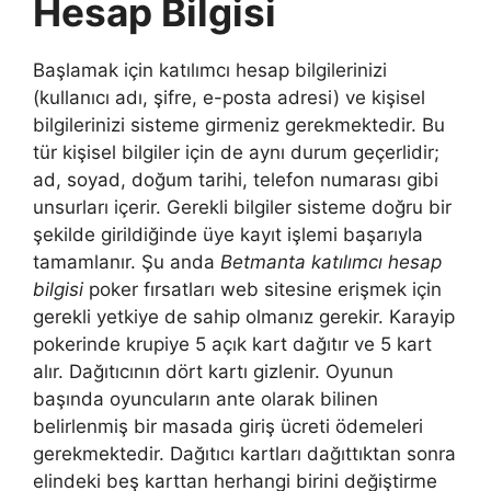
Hesap Bilgisi
Başlamak için katılımcı hesap bilgilerinizi
(kullanıcı adı, şifre, e-posta adresi) ve kişisel
bilgilerinizi sisteme girmeniz gerekmektedir. Bu
tür kişisel bilgiler için de aynı durum geçerlidir;
ad, soyad, doğum tarihi, telefon numarası gibi
unsurları içerir. Gerekli bilgiler sisteme doğru bir
şekilde girildiğinde üye kayıt işlemi başarıyla
tamamlanır. Şu anda
Betmanta katılımcı hesap
bilgisi
poker fırsatları web sitesine erişmek için
gerekli yetkiye de sahip olmanız gerekir. Karayip
pokerinde krupiye 5 açık kart dağıtır ve 5 kart
alır. Dağıtıcının dört kartı gizlenir. Oyunun
başında oyuncuların ante olarak bilinen
belirlenmiş bir masada giriş ücreti ödemeleri
gerekmektedir. Dağıtıcı kartları dağıttıktan sonra
elindeki beş karttan herhangi birini değiştirme