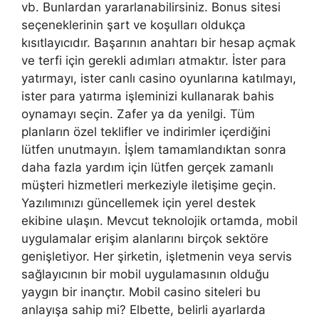
vb. Bunlardan yararlanabilirsiniz. Bonus sitesi
seçeneklerinin şart ve koşulları oldukça
kısıtlayıcıdır. Başarının anahtarı bir hesap açmak
ve terfi için gerekli adımları atmaktır. İster para
yatırmayı, ister canlı casino oyunlarına katılmayı,
ister para yatırma işleminizi kullanarak bahis
oynamayı seçin. Zafer ya da yenilgi. Tüm
planların özel teklifler ve indirimler içerdiğini
lütfen unutmayın. İşlem tamamlandıktan sonra
daha fazla yardım için lütfen gerçek zamanlı
müşteri hizmetleri merkeziyle iletişime geçin.
Yazılımınızı güncellemek için yerel destek
ekibine ulaşın. Mevcut teknolojik ortamda, mobil
uygulamalar erişim alanlarını birçok sektöre
genişletiyor. Her şirketin, işletmenin veya servis
sağlayıcının bir mobil uygulamasının olduğu
yaygın bir inançtır. Mobil casino siteleri bu
anlayışa sahip mi? Elbette, belirli ayarlarda