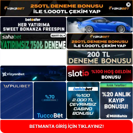
×
BETMANTA GİRİŞ İÇİN TIKLAYINIZ!