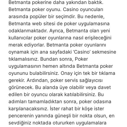
Betmanta pokerine daha yakından baktık.
Betmanta poker oyunu. Casino oyuncuları
arasında popüler bir seçimdir. Bu nedenle,
Betmanta web sitesi de poker uygulamasına
odaklanmaktadır. Ayrıca, Betmanta olan yeni
kullanıcılar poker oyunlarına nasıl erişileceğini
merak ediyorlar. Betmanta poker oyunlarını
oynamak için ana sayfadaki ‘Casino’ sekmesine
tıklamalısınız. Bundan sonra, Poker
uygulamasının hemen altında Betmanta poker
oyununu bulabilirsiniz. Onay için tek bir tıklama
gerekir. Ardından, poker servis sağlayıcısı
görünecek. Bu alanda üye olabilir veya davet
edilen bir oyuncu olarak katılabilirsiniz. Bu
adımları tamamladıktan sonra, poker odasına
karşılanacaksınız. İster rahat bir köşe ister
pencerenin yanında güneşli bir nokta olsun, en
sevdiğiniz noktada otururken uygulamalara