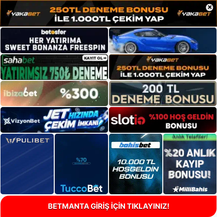
×
BETMANTA GİRİŞ İÇİN TIKLAYINIZ!