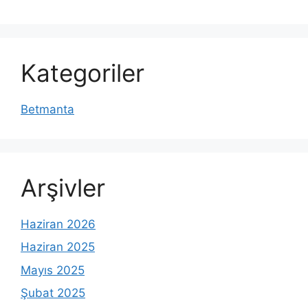
Kategoriler
Betmanta
Arşivler
Haziran 2026
Haziran 2025
Mayıs 2025
Şubat 2025