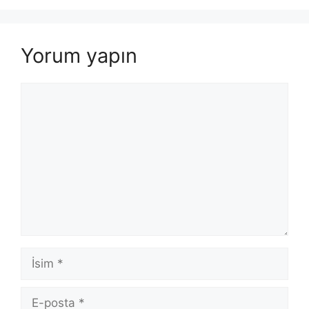
Yorum yapın
Yorum
İsim
E-