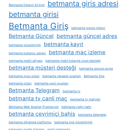
betmanta giris adresi
Betmanta Detaylı Erişimi
betmanta girisi
Betmanta Giriş
betmanta gonzo görevi
Betmanta Güncel
betmanta güncel adres
betmanta kayıt
betmanta güvenilirliği
betmanta maç izleme
betmanta kullanıcı adresi
betmanta mobil altyapı
betmanta mobil kolaylık oyun desteği
betmanta müşteri desteği
betmanta oturum açma
betmanta oyun sitesi
betmanta rekabet avantajı
Betmanta Site
betmanta sitesi
betmanta spor oyunları
Betmanta Telegram
betmanta tv
betmanta tv canli maç
betmanta tv maliyeti
Betmanta Web Avantaj Promosyon
betmanta çağrı hattı
betmanta çevrimiçi bahis
betmanta ödemeler
betmanta öğrenme platformu
betmanta üye güvenilirliği
betmanta üyelik bilgileri
mobil betmanta