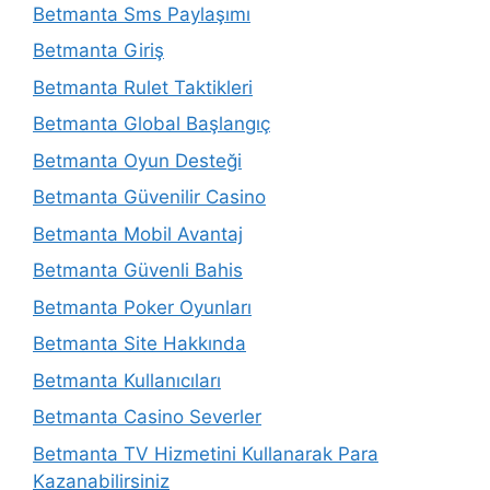
Betmanta Sms Paylaşımı
Betmanta Giriş
Betmanta Rulet Taktikleri
Betmanta Global Başlangıç
Betmanta Oyun Desteği
Betmanta Güvenilir Casino
Betmanta Mobil Avantaj
Betmanta Güvenli Bahis
Betmanta Poker Oyunları
Betmanta Site Hakkında
Betmanta Kullanıcıları
Betmanta Casino Severler
Betmanta TV Hizmetini Kullanarak Para
Kazanabilirsiniz