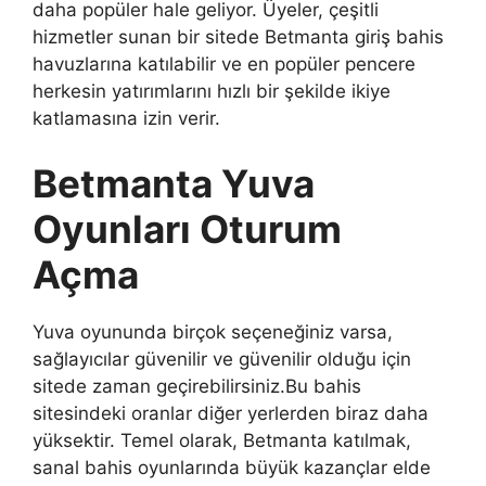
daha popüler hale geliyor. Üyeler, çeşitli
hizmetler sunan bir sitede Betmanta giriş bahis
havuzlarına katılabilir ve en popüler pencere
herkesin yatırımlarını hızlı bir şekilde ikiye
katlamasına izin verir.
Betmanta Yuva
Oyunları Oturum
Açma
Yuva oyununda birçok seçeneğiniz varsa,
sağlayıcılar güvenilir ve güvenilir olduğu için
sitede zaman geçirebilirsiniz.Bu bahis
sitesindeki oranlar diğer yerlerden biraz daha
yüksektir. Temel olarak, Betmanta katılmak,
sanal bahis oyunlarında büyük kazançlar elde