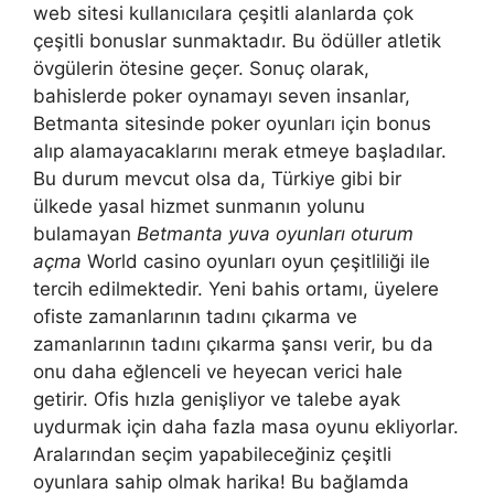
web sitesi kullanıcılara çeşitli alanlarda çok
çeşitli bonuslar sunmaktadır. Bu ödüller atletik
övgülerin ötesine geçer. Sonuç olarak,
bahislerde poker oynamayı seven insanlar,
Betmanta sitesinde poker oyunları için bonus
alıp alamayacaklarını merak etmeye başladılar.
Bu durum mevcut olsa da, Türkiye gibi bir
ülkede yasal hizmet sunmanın yolunu
bulamayan
Betmanta yuva oyunları oturum
açma
World casino oyunları oyun çeşitliliği ile
tercih edilmektedir. Yeni bahis ortamı, üyelere
ofiste zamanlarının tadını çıkarma ve
zamanlarının tadını çıkarma şansı verir, bu da
onu daha eğlenceli ve heyecan verici hale
getirir. Ofis hızla genişliyor ve talebe ayak
uydurmak için daha fazla masa oyunu ekliyorlar.
Aralarından seçim yapabileceğiniz çeşitli
oyunlara sahip olmak harika! Bu bağlamda