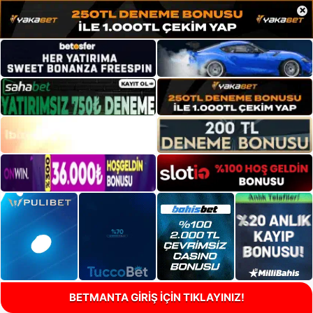
×
BETMANTA GİRİŞ İÇİN TIKLAYINIZ!