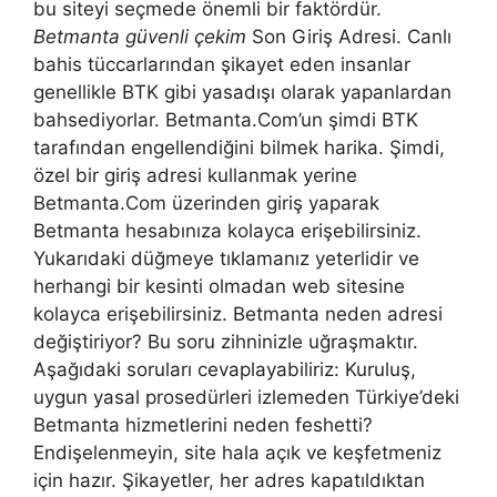
bu siteyi seçmede önemli bir faktördür.
Betmanta güvenli çekim
Son Giriş Adresi. Canlı
bahis tüccarlarından şikayet eden insanlar
genellikle BTK gibi yasadışı olarak yapanlardan
bahsediyorlar. Betmanta.Com’un şimdi BTK
tarafından engellendiğini bilmek harika. Şimdi,
özel bir giriş adresi kullanmak yerine
Betmanta.Com üzerinden giriş yaparak
Betmanta hesabınıza kolayca erişebilirsiniz.
Yukarıdaki düğmeye tıklamanız yeterlidir ve
herhangi bir kesinti olmadan web sitesine
kolayca erişebilirsiniz. Betmanta neden adresi
değiştiriyor? Bu soru zihninizle uğraşmaktır.
Aşağıdaki soruları cevaplayabiliriz: Kuruluş,
uygun yasal prosedürleri izlemeden Türkiye’deki
Betmanta hizmetlerini neden feshetti?
Endişelenmeyin, site hala açık ve keşfetmeniz
için hazır. Şikayetler, her adres kapatıldıktan