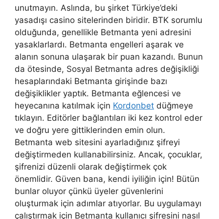
unutmayın. Aslında, bu şirket Türkiye’deki
yasadışı casino sitelerinden biridir. BTK sorumlu
olduğunda, genellikle Betmanta yeni adresini
yasaklarlardı. Betmanta engelleri aşarak ve
alanın sonuna ulaşarak bir puan kazandı. Bunun
da ötesinde, Sosyal Betmanta adres değişikliği
hesaplarındaki Betmanta girişinde bazı
değişiklikler yaptık. Betmanta eğlencesi ve
heyecanına katılmak için
Kordonbet
düğmeye
tıklayın. Editörler bağlantıları iki kez kontrol eder
ve doğru yere gittiklerinden emin olun.
Betmanta web sitesini ayarladığınız şifreyi
değiştirmeden kullanabilirsiniz. Ancak, çocuklar,
şifrenizi düzenli olarak değiştirmek çok
önemlidir. Güven bana, kendi iyiliğin için! Bütün
bunlar oluyor çünkü üyeler güvenlerini
oluşturmak için adımlar atıyorlar. Bu uygulamayı
çalıştırmak için Betmanta kullanıcı şifresini nasıl