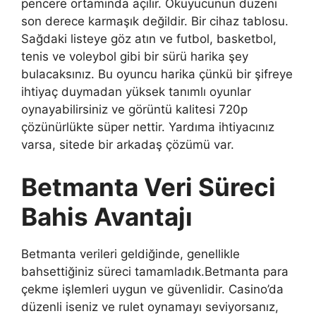
pencere ortamında açılır. Okuyucunun düzeni
son derece karmaşık değildir. Bir cihaz tablosu.
Sağdaki listeye göz atın ve futbol, basketbol,
tenis ve voleybol gibi bir sürü harika şey
bulacaksınız. Bu oyuncu harika çünkü bir şifreye
ihtiyaç duymadan yüksek tanımlı oyunlar
oynayabilirsiniz ve görüntü kalitesi 720p
çözünürlükte süper nettir. Yardıma ihtiyacınız
varsa, sitede bir arkadaş çözümü var.
Betmanta Veri Süreci
Bahis Avantajı
Betmanta verileri geldiğinde, genellikle
bahsettiğiniz süreci tamamladık.Betmanta para
çekme işlemleri uygun ve güvenlidir. Casino’da
düzenli iseniz ve rulet oynamayı seviyorsanız,