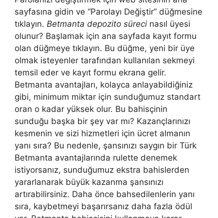
sayfasına gidin ve “Parolayı Değiştir” düğmesine
tıklayın.
Betmanta depozito süreci
nasıl üyesi
olunur? Başlamak için ana sayfada kayıt formu
olan düğmeye tıklayın. Bu düğme, yeni bir üye
olmak isteyenler tarafından kullanılan sekmeyi
temsil eder ve kayıt formu ekrana gelir.
Betmanta avantajları, kolayca anlayabildiğiniz
gibi, minimum miktar için sunduğumuz standart
oran o kadar yüksek olur. Bu bahisçinin
sunduğu başka bir şey var mı? Kazançlarınızı
kesmenin ve sizi hizmetleri için ücret almanın
yanı sıra? Bu nedenle, şansınızı saygın bir Türk
Betmanta avantajlarında rulette denemek
istiyorsanız, sunduğumuz ekstra bahislerden
yararlanarak büyük kazanma şansınızı
artırabilirsiniz. Daha önce bahsedilenlerin yanı
sıra, kaybetmeyi başarırsanız daha fazla ödül