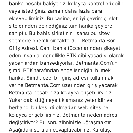
banka hesabı bakiyenizi kolayca kontrol edebilir
veya istediğiniz zaman daha fazla para
ekleyebilirsiniz. Bu casino, en iyi çevrimiçi slot
sitelerinden beklediğiniz tüm harika şeylere
sahiptir. Bu bahis şirketinin lisansı bu siteyi
seçmede önemli bir faktördür. Betmanta Son
Giriş Adresi. Canlı bahis tüccarlarından şikayet
eden insanlar genellikle BTK gibi yasadışı olarak
yapanlardan bahsediyorlar. Betmanta.Com’un
şimdi BTK tarafından engellendiğini bilmek
harika. Şimdi, özel bir giriş adresi kullanmak
yerine Betmanta.Com üzerinden giriş yaparak
Betmanta hesabınıza kolayca erişebilirsiniz.
Yukarıdaki düğmeye tıklamanız yeterlidir ve
herhangi bir kesinti olmadan web sitesine
kolayca erişebilirsiniz. Betmanta neden adresi
değiştiriyor? Bu soru zihninizle uğraşmaktır.
Aşağıdaki soruları cevaplayabiliriz: Kuruluş,