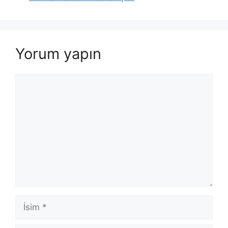
Yorum yapın
Yorum
İsim