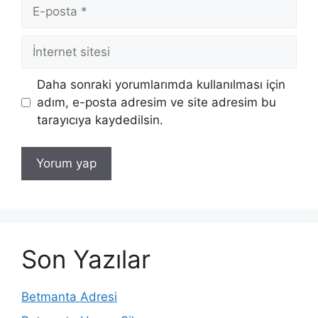
E-
posta
İnternet
sitesi
Daha sonraki yorumlarımda kullanılması için
adım, e-posta adresim ve site adresim bu
tarayıcıya kaydedilsin.
Son Yazılar
Betmanta Adresi