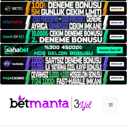
İçeriğe
atla
Menü